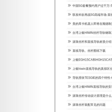
中国5G套餐预约用户过千万-
联发科欲再战5G高端市场-直
美的库卡机器人即将在顺德制
台湾上银HIWIN丝杆导轨钢
滚珠丝杆和直线导轨材质介绍
直线导轨、丝杆图纸下载
上银EGH15CA和HGH15C
上银hiwin直线导轨的真假区
导轨滑块TESGIE的四个特性-
台湾上银HIWIN直线导轨的
滚珠丝杆传动设计原理是什么
滚珠丝杆装配常见的问题