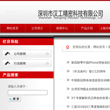
网站首页
公司简介
新闻中心
产品介绍
上银丝
您现在的位置：
网站首页
>
公司新闻
第四财季中国iPhone营收创
行业新闻
《辛丑条约》签订120周年
中国新冠肺炎候选疫苗在动物
请输入关键字：
台湾庆鸿慢走丝线线切割GA5
3个专家解析武汉肺炎的发展
三星2019Q3三季度预期利润